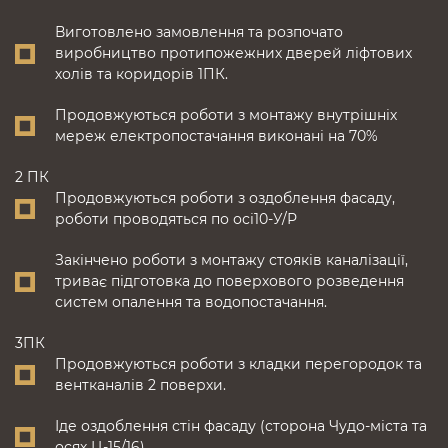
Виготовлено замовлення та розпочато
виробництво протипожежних дверей ліфтових
холів та коридорів 1ПК.
Продовжуються роботи з монтажу внутрішніх
мереж електропостачання виконані на 70%
2 ПК
Продовжуються роботи з оздоблення фасаду,
роботи проводяться по осі10-У/Р
Закінчено роботи з монтажу стояків каналізації,
триває підготовка до поверхового розведення
систем опалення та водопостачання.
3ПК
Продовжуються роботи з кладки перегородок та
вентканалів 2 поверхи.
Іде оздоблення стін фасаду (сторона Чудо-міста та
осях Ц-15/16)