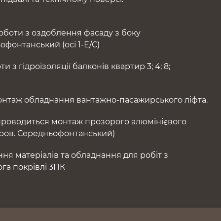
боти з оздоблення фасаду з боку
фонтанський (осі 1-Е/С)
 з гідроізоляції балконів квартир 3; 4; 8;
нтаж обладнання вантажно-пасажирського ліфта.
роводиться монтаж прозорого алюмінієвого
пров. Середньофонтанський)
ня матеріалів та обладнання для робіт з
га покрівлі 3ПК