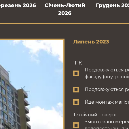
ерезень 2026
Cічень-Лютий
Грудень 20
2026
Липень 2023
1ПК
Продовжуються ро
фасаду (внутрішній 
Продовжуються ро
Йде монтаж магіс
Технічний поверх.
Змонтовано мереж
водопостачання у 