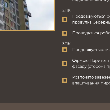
2ПК
Продовжуються ро
провулка Середньо
Проводяться роботи
3ПК
Продовжується мо
Фірмою Паритет п
фасаду (сторона 
Розпочато завезен
влаштування пиро