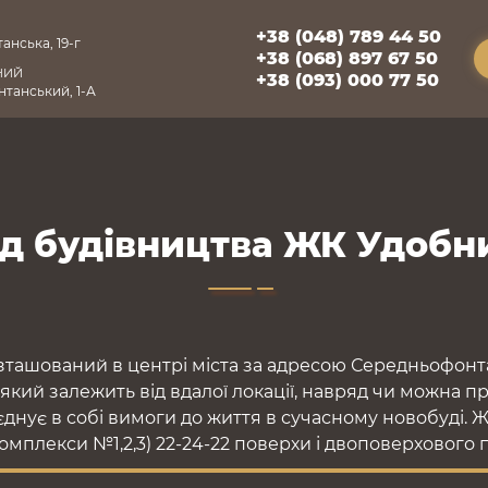
+38 (048) 789 44 50
анська, 19-г
+38 (068) 897 67 50
НИЙ
+38 (093) 000 77 50
танський, 1-А
ід будівництва ЖК Удобн
ташований в центрі міста за адресою Середньофонта
 який залежить від вдалої локації, навряд чи можна п
днує в собі вимоги до життя в сучасному новобуді. 
комплекси №1,2,3) 22-24-22 поверхи і двоповерхового