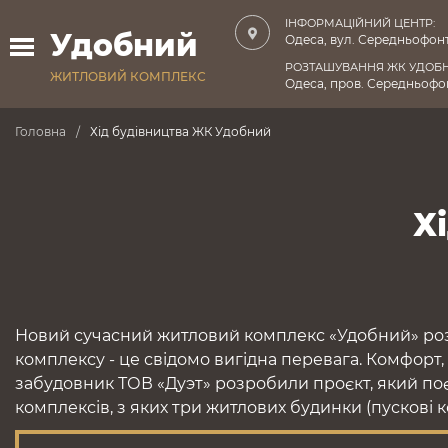
ІНФОРМАЦІЙНИЙ ЦЕНТР:
Удобний
Одеса, вул. Середньофонт
РОЗТАШУВАННЯ ЖК УДОБ
ЖИТЛОВИЙ КОМПЛЕКС
Одеса, пров. Середньофон
Головна
Хід будівництва ЖК Удобний
Х
Новий сучасний житловий комплекс «Удобний» роз
комплексу - це свідомо вигідна перевага. Комфорт,
забудовник ТОВ «Дуэт» розробили проєкт, який поє
комплексів, з яких три житлових будинки (пускові 