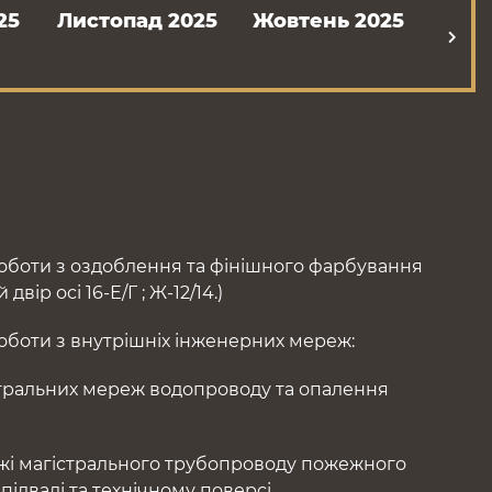
25
Листопад 2025
Жовтень 2025
Вере
боти з оздоблення та фінішного фарбування
двір осі 16-Е/Г ; Ж-12/14.)
боти з внутрішніх інженерних мереж:
тральних мереж водопроводу та опалення
і магістрального трубопроводу пожежного
підвалі та технічному поверсі.