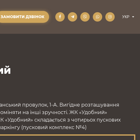
ЗАМОВИТИ ДЗВІНОК
ий
нський провулок, 1-А. Вигідне розташування
роміняти на інші зручності. ЖК «Удобний»
ЖК «Удобний» складається з чотирьох пускових
 паркінгу (пусковий комплекс №4)