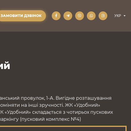
ЗАМОВИТИ ДЗВІНОК
ий
нський провулок, 1-А. Вигідне розташування
роміняти на інші зручності. ЖК «Удобний»
ЖК «Удобний» складається з чотирьох пускових
 паркінгу (пусковий комплекс №4)