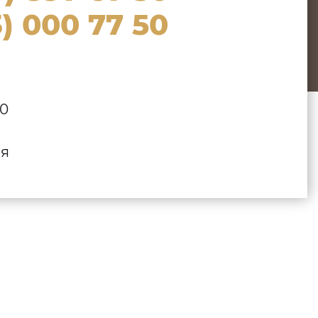
) 000 77 50
00
ля