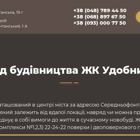
+38 (048) 789 44 50
анська, 19-г
+38 (068) 897 67 50
НИЙ
+38 (093) 000 77 50
танський, 1-А
ід будівництва ЖК Удобн
ташований в центрі міста за адресою Середньофонта
 який залежить від вдалої локації, навряд чи можна п
днує в собі вимоги до життя в сучасному новобуді. 
комплекси №1,2,3) 22-24-22 поверхи і двоповерхового