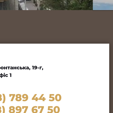
нтанська, 19-г,
іс 1
8) 789 44 50
) 897 67 50