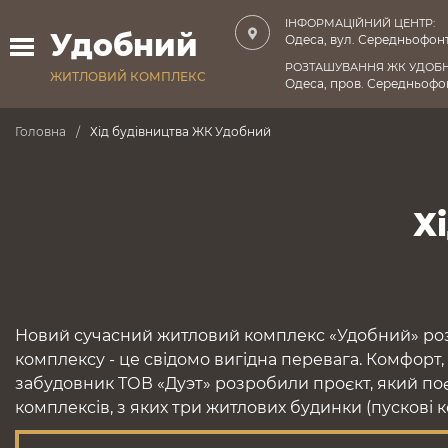
ІНФОРМАЦІЙНИЙ ЦЕНТР:
Удобний
Одеса, вул. Середньофонт
РОЗТАШУВАННЯ ЖК УДОБ
ЖИТЛОВИЙ КОМПЛЕКС
Одеса, пров. Середньофон
Головна
Хід будівництва ЖК Удобний
Х
Новий сучасний житловий комплекс «Удобний» роз
комплексу - це свідомо вигідна перевага. Комфорт,
забудовник ТОВ «Дуэт» розробили проєкт, який поє
комплексів, з яких три житлових будинки (пускові 