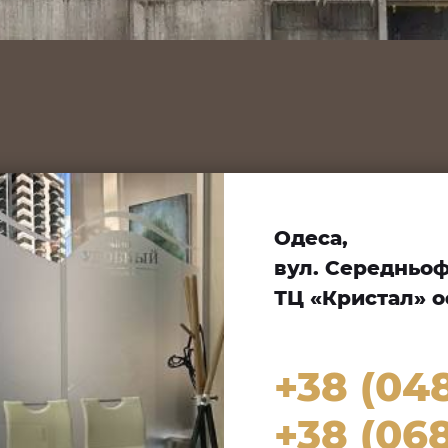
Одеса,
вул. Середньофо
ТЦ «Кристал» оф
+38 (04
+38 (068